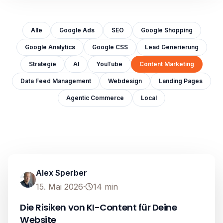
Alle
Google Ads
SEO
Google Shopping
Google Analytics
Google CSS
Lead Generierung
Strategie
AI
YouTube
Content Marketing
Data Feed Management
Webdesign
Landing Pages
Agentic Commerce
Local
Content Marketing
Image unavailable
Alex Sperber
15. Mai 2026
·
14
min
Die Risiken von KI-Content für Deine
Website