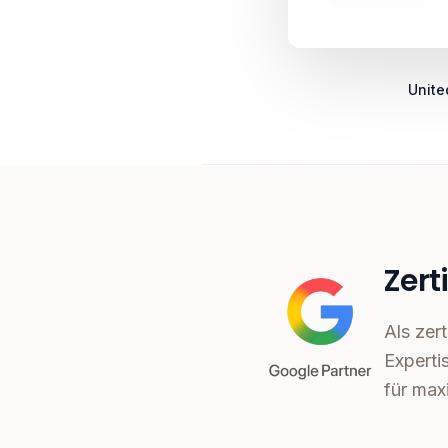
Unite
Zert
Als zer
Experti
für max