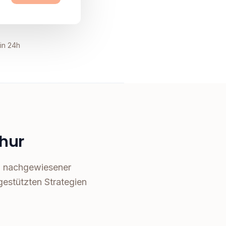
in 24h
thur
on nachgewiesener
estützten Strategien