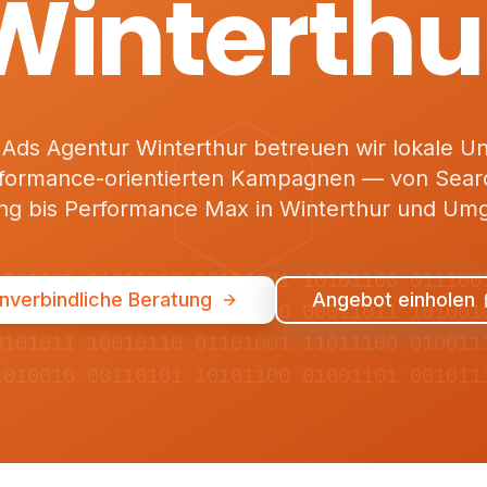
Winterthu
 Ads Agentur Winterthur betreuen wir lokale 
rformance-orientierten Kampagnen — von Sear
ng bis Performance Max in Winterthur und Um
1001101 11010010 00110101 10101100 011100
nverbindliche Beratung
Angebot einholen
0110100 01011001 11100110 00011011 101001
0101011 10010110 01101001 11011100 010011
1010010 00110101 10101100 01001101 001011