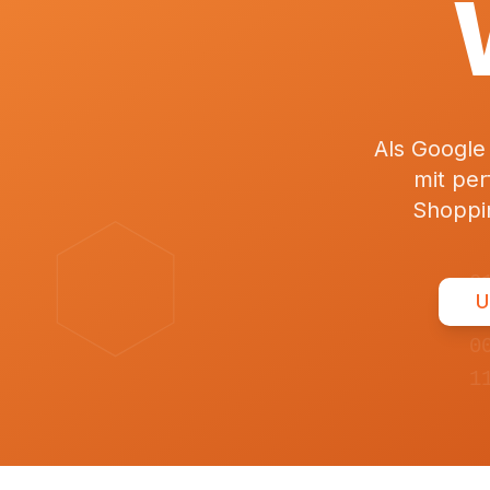
Als Google
mit pe
Shoppi
0
U
1
0
1