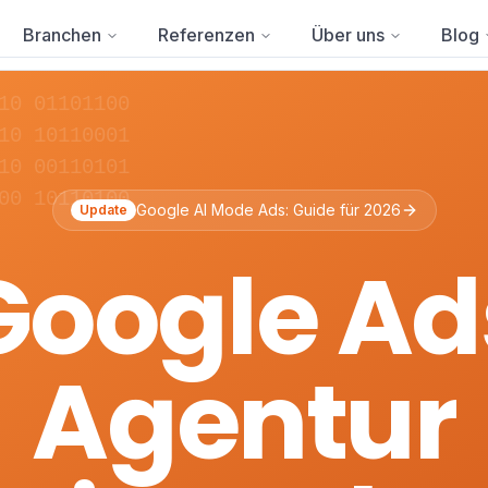
Branchen
Referenzen
Über uns
Blog
10 01101100
10 10110001
10 00110101
00 10110100
Google AI Mode Ads: Guide für 2026
Update
Google Ad
Agentur