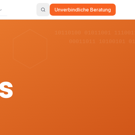
Unverbindliche Beratung
10110100 01011001 111001
00011011 10100101 0
s