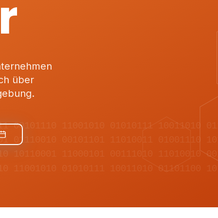
r
Unternehmen
ch über
gebung.
11 00101110 11001010 01010111 10011010 01
01 01110010 00101101 11010011 01001110 10
10 10110001 11000101 00111010 11010010 00
10 11001010 01010111 10011010 01101100 10