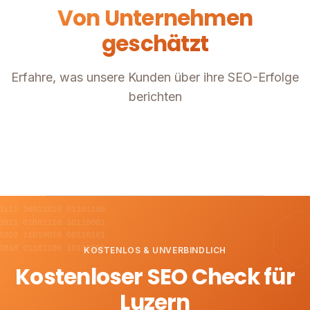
Von Unternehmen
geschätzt
Erfahre, was unsere Kunden über ihre SEO-Erfolge
berichten
0111 10011010 01101100
0011 01001110 10110001
1010 11010010 00110101
1010 01101100 10110100
KOSTENLOS & UNVERBINDLICH
Kostenloser SEO Check für
Luzern