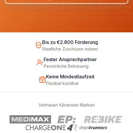
01001101 11010010 00110101 10101100 01110011 00101110
10110100 01011001 11100110 00011011 10100101 01110010
00101011 10010110 01101001 11011100 01001110 10110001
11010010 00110101 10101100 01001101 00101110 11001010
Bis zu €2.800 Förderung
Staatliche Zuschüsse nutzen
Fester Ansprechpartner
Persönliche Betreuung
Keine Mindestlaufzeit
Flexibel kündbar
Vertrauen führender Marken