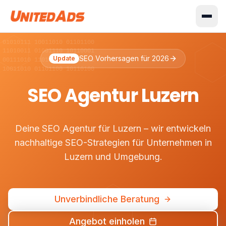
 01010111 10011010 01101100
 11010011 01001110 10110001
SEO Vorhersagen für 2026
Update
 00111010 11010010 00110101
 10011010 01101100 10110100
SEO Agentur Luzern
Deine SEO Agentur für Luzern – wir entwickeln
nachhaltige SEO-Strategien für Unternehmen in
Luzern und Umgebung.
Unverbindliche Beratung
Angebot einholen