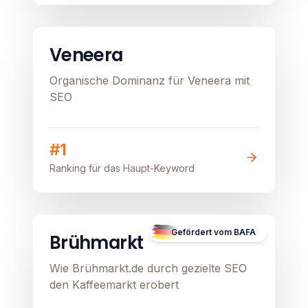
E-Commerce
Healthcare
Image unavailable
Veneera
Organische Dominanz für Veneera mit
SEO
#1
Ranking für das Haupt-Keyword
B2C
E-Commerce
Lokal
Image unavailable
Gefördert vom BAFA
Brühmarkt
Wie Brühmarkt.de durch gezielte SEO
den Kaffeemarkt erobert