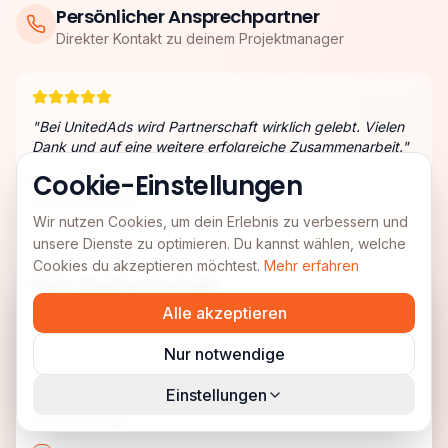
Persönlicher Ansprechpartner
Direkter Kontakt zu deinem Projektmanager
"
Bei UnitedAds wird Partnerschaft wirklich gelebt. Vielen
Dank und auf eine weitere erfolgreiche Zusammenarbeit.
"
Cookie-Einstellungen
Martin Heimburger
e-xplosion GmbH
Wir nutzen Cookies, um dein Erlebnis zu verbessern und
unsere Dienste zu optimieren. Du kannst wählen, welche
Cookies du akzeptieren möchtest.
Mehr erfahren
Dein direkter Kontakt
Alle akzeptieren
Angebot anfordern
Termin buchen
Nur notwendige
Wofür möchtest du ein Angebot?
Einstellungen
SEO-Audit