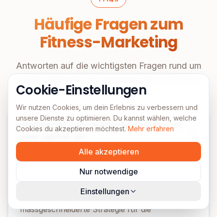
Häufige Fragen zum
Fitness-Marketing
Antworten auf die wichtigsten Fragen rund um
Online-Marketing für Fitnessstudios und Gyms.
Cookie-Einstellungen
Wir nutzen Cookies, um dein Erlebnis zu verbessern und
unsere Dienste zu optimieren. Du kannst wählen, welche
Wie läuft der Start der Zusammenarbeit mit
Cookies du akzeptieren möchtest.
Mehr erfahren
eurer Agentur ab?
Alle akzeptieren
Im Erstgespräch analysieren wir deine aktuelle
Online-Präsenz und definieren gemeinsam Ziele
Nur notwendige
für dein Fitnessstudio. Innerhalb der ersten
Einstellungen
zwei Wochen erstellen wir eine
massgeschneiderte Strategie für die