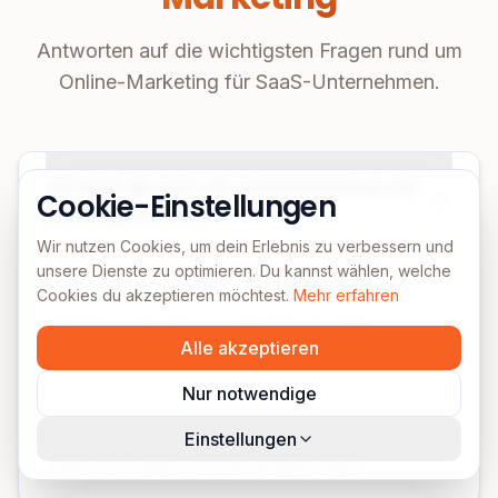
Antworten auf die wichtigsten Fragen rund um
Online-Marketing für SaaS-Unternehmen.
Wie läuft der Start der Zusammenarbeit mit
Cookie-Einstellungen
eurer Agentur ab?
Wir nutzen Cookies, um dein Erlebnis zu verbessern und
Im Erstgespräch analysieren wir eure aktuelle
unsere Dienste zu optimieren. Du kannst wählen, welche
User Acquisition, Funnel-Metriken und
Cookies du akzeptieren möchtest.
Mehr erfahren
definieren gemeinsam Wachstumsziele.
Alle akzeptieren
Innerhalb der ersten zwei Wochen erstellen wir
eine massgeschneiderte Strategie mit Kanal-Mix
Nur notwendige
und CAC-Prognosen. Nach eurer Freigabe
starten wir mit der Umsetzung – euer Growth-
Einstellungen
Team ist in jeden Schritt eingebunden.