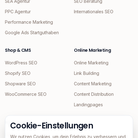
SEA Agentur
SEO Beratung
PPC Agentur
Internationales SEO
Performance Marketing
Google Ads Startguthaben
Shop & CMS
Online Marketing
WordPress SEO
Online Marketing
Shopify SEO
Link Building
Shopware SEO
Content Marketing
WooCommerce SEO
Content Distribution
Landingpages
KI & Agentic
Cookie-Einstellungen
GEO
Wir nutzen Cookies, um dein Erlebnis zu verbessern und