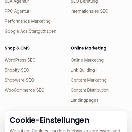
SEA Agentur
SEO Beratung
PPC Agentur
Internationales SEO
Performance Marketing
Google Ads Startguthaben
Shop & CMS
Online Marketing
WordPress SEO
Online Marketing
Shopify SEO
Link Building
Shopware SEO
Content Marketing
WooCommerce SEO
Content Distribution
Landingpages
KI & Agentic
Cookie-Einstellungen
GEO
Wir nutzen Cookies, um dein Erlebnis zu verbessern und