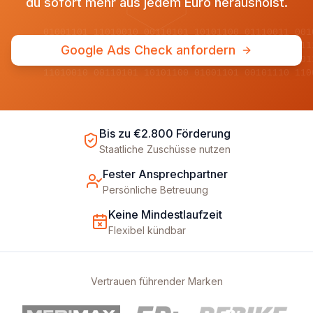
du sofort mehr aus jedem Euro herausholst.
01001101 11010010 00110101 10101100 01110011 001
10110100 01011001 11100110 00011011 10100101 011
Google Ads Check anfordern
00101011 10010110 01101001 11011100 01001110 101
11010010 00110101 10101100 01001101 00101110 110
Bis zu €2.800 Förderung
Staatliche Zuschüsse nutzen
Fester Ansprechpartner
Persönliche Betreuung
Keine Mindestlaufzeit
Flexibel kündbar
Vertrauen führender Marken