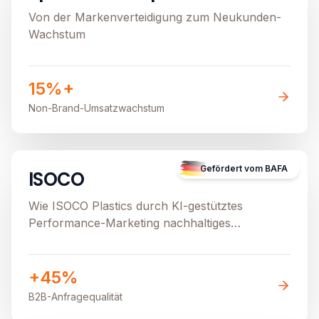
Von der Markenverteidigung zum Neukunden-
Wachstum
15%+
Non-Brand-Umsatzwachstum
B2B
E-Commerce
Image unavailable
Gefördert vom BAFA
ISOCO
Wie ISOCO Plastics durch KI-gestütztes
Performance-Marketing nachhaltiges
Wachstum generiert
+45%
B2B-Anfragequalität
E-Commerce