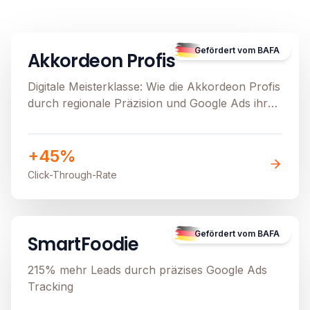
B2C
E-Commerce
Image unavailable
Gefördert vom BAFA
Akkordeon Profis
Digitale Meisterklasse: Wie die Akkordeon Profis
durch regionale Präzision und Google Ads ihren
stationären Verkauf beflügeln
+45%
Click-Through-Rate
B2B
Image unavailable
Gefördert vom BAFA
SmartFoodie
215% mehr Leads durch präzises Google Ads
Tracking