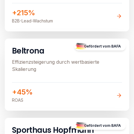
+215%
B2B-Lead-Wachstum
E-Commerce
Image unavailable
Gefördert vom BAFA
Beltrona
Effizienzsteigerung durch wertbasierte
Skalierung
+45%
ROAS
E-Commerce
Image unavailable
Gefördert vom BAFA
Sporthaus Hopfmann