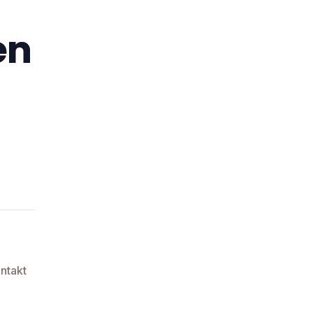
en
ntakt