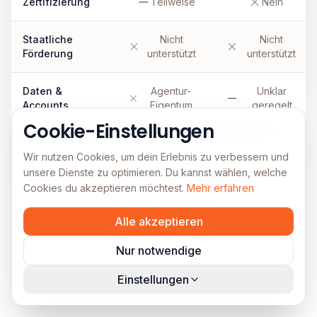
Zertifizierung
Teilweise
Nein
Staatliche
Nicht
Nicht
Förderung
unterstützt
unterstützt
Daten &
Agentur-
Unklar
Accounts
Eigentum
geregelt
Cookie-Einstellungen
Wir nutzen Cookies, um dein Erlebnis zu verbessern und
unsere Dienste zu optimieren. Du kannst wählen, welche
Cookies du akzeptieren möchtest.
Mehr erfahren
Alle akzeptieren
Aktuelle Artikel
Nur notwendige
Bleib auf dem Laufenden mit unseren
Einstellungen
neuesten Insights und Branchentrends