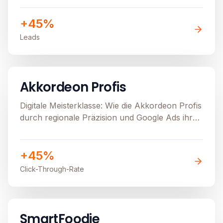
+45%
Leads
B2C
E-Commerce
Image unavailable
Akkordeon Profis
Digitale Meisterklasse: Wie die Akkordeon Profis
durch regionale Präzision und Google Ads ihren
stationären Verkauf beflügeln
+45%
Click-Through-Rate
B2B
Image unavailable
SmartFoodie