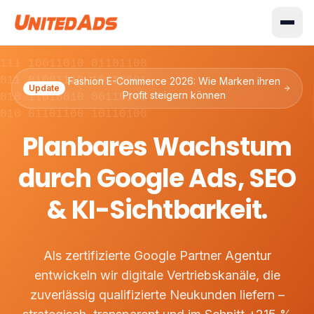
0111 10011010 01101100
0011 01001110 10110001
Fashion E-Commerce 2026: Wie Marken ihren
Update
Profit steigern können
1010 11010010 00110101
1010 01101100 10110100
Planbares Wachstum
durch Google Ads, SEO
& KI-Sichtbarkeit.
Als zertifizierte Google Partner Agentur
entwickeln wir digitale Vertriebskanäle, die
zuverlässig qualifizierte Neukunden liefern –