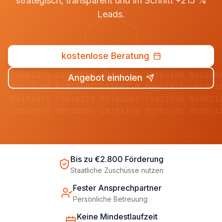
strategisch, transparent und im Schnitt +215 %
Leads.
kostenlose Beratung
01001101 11010010 00110101 10101100 011100
Angebot einholen
10110100 01011001 11100110 00011011 101001
00101011 10010110 01101001 11011100 010011
11010010 00110101 10101100 01001101 001011
Bis zu €2.800 Förderung
Staatliche Zuschüsse nutzen
Fester Ansprechpartner
Persönliche Betreuung
Keine Mindestlaufzeit