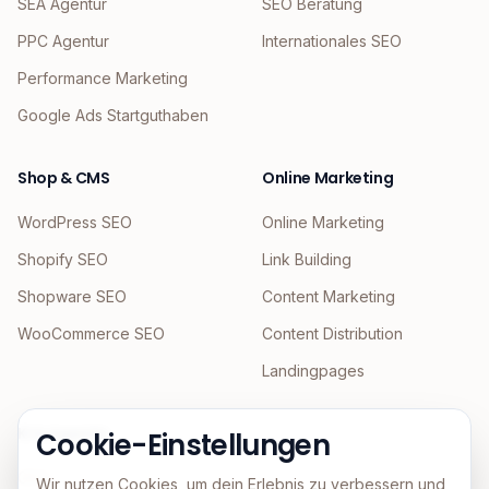
SEA Agentur
SEO Beratung
PPC Agentur
Internationales SEO
Performance Marketing
Google Ads Startguthaben
Shop & CMS
Online Marketing
WordPress SEO
Online Marketing
Shopify SEO
Link Building
Shopware SEO
Content Marketing
WooCommerce SEO
Content Distribution
Landingpages
KI & Agentic
Cookie-Einstellungen
GEO
Wir nutzen Cookies, um dein Erlebnis zu verbessern und