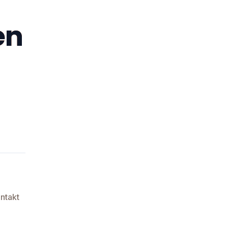
en
ntakt