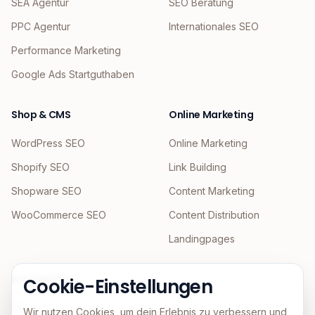
SEA Agentur
SEO Beratung
PPC Agentur
Internationales SEO
Performance Marketing
Google Ads Startguthaben
Shop & CMS
Online Marketing
WordPress SEO
Online Marketing
Shopify SEO
Link Building
Shopware SEO
Content Marketing
WooCommerce SEO
Content Distribution
Landingpages
KI & Agentic
Cookie-Einstellungen
GEO
Wir nutzen Cookies, um dein Erlebnis zu verbessern und