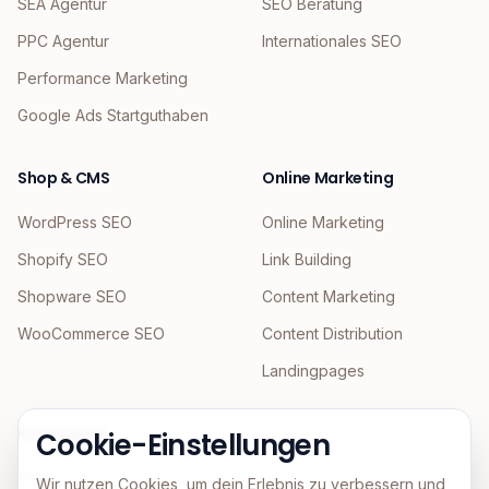
SEA Agentur
SEO Beratung
PPC Agentur
Internationales SEO
Performance Marketing
Google Ads Startguthaben
Shop & CMS
Online Marketing
WordPress SEO
Online Marketing
Shopify SEO
Link Building
Shopware SEO
Content Marketing
WooCommerce SEO
Content Distribution
Landingpages
KI & Agentic
Cookie-Einstellungen
GEO
Wir nutzen Cookies, um dein Erlebnis zu verbessern und