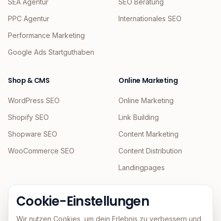
SEA Agentur
SEO Beratung
PPC Agentur
Internationales SEO
Performance Marketing
Google Ads Startguthaben
Shop & CMS
Online Marketing
WordPress SEO
Online Marketing
Shopify SEO
Link Building
Shopware SEO
Content Marketing
WooCommerce SEO
Content Distribution
Landingpages
KI & Agentic
Cookie-Einstellungen
GEO
Wir nutzen Cookies, um dein Erlebnis zu verbessern und