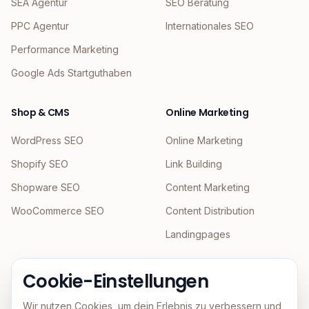
SEA Agentur
SEO Beratung
PPC Agentur
Internationales SEO
Performance Marketing
Google Ads Startguthaben
Shop & CMS
Online Marketing
WordPress SEO
Online Marketing
Shopify SEO
Link Building
Shopware SEO
Content Marketing
WooCommerce SEO
Content Distribution
Landingpages
KI & Agentic
Cookie-Einstellungen
GEO
Wir nutzen Cookies, um dein Erlebnis zu verbessern und