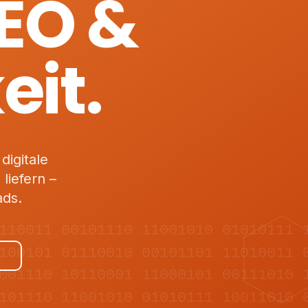
SEO &
eit.
digitale
liefern –
ads.
110011 00101110 11001010 01010111 
100101 01110010 00101101 11010011 
001110 10110001 11000101 00111010 
101110 11001010 01010111 10011010 