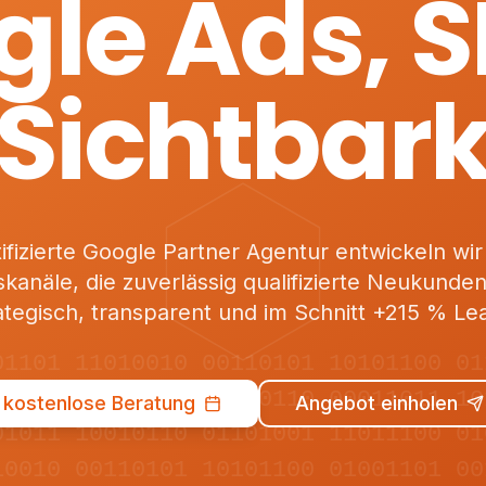
le Ads, 
Sichtbark
tifizierte Google Partner Agentur entwickeln wir 
skanäle, die zuverlässig qualifizierte Neukunden 
ategisch, transparent und im Schnitt +215 % Le
01101 11010010 00110101 10101100 01
10100 01011001 11100110 00011011 10
kostenlose Beratung
Angebot einholen
01011 10010110 01101001 11011100 01
10010 00110101 10101100 01001101 00