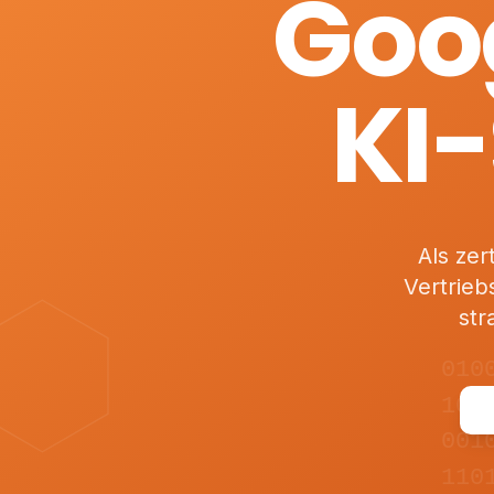
Goog
KI-
Als zer
Vertrieb
str
010
101
001
110