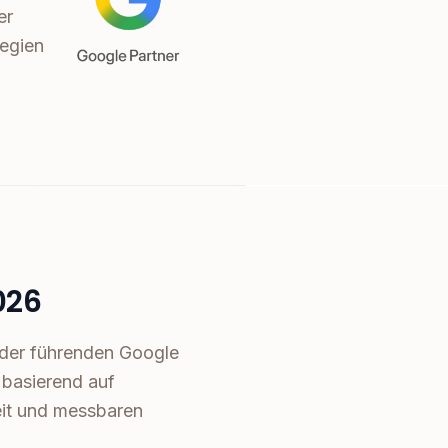
er
tegien
026
 der führenden Google
basierend auf
eit und messbaren