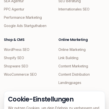
SEA Agentur
SEO Beratung
PPC Agentur
Internationales SEO
Performance Marketing
Google Ads Startguthaben
Shop & CMS
Online Marketing
WordPress SEO
Online Marketing
Shopify SEO
Link Building
Shopware SEO
Content Marketing
WooCommerce SEO
Content Distribution
Landingpages
KI & Agentic
Cookie-Einstellungen
GEO
Wir nutzen Cookies, um dein Erlebnis zu verbessern und