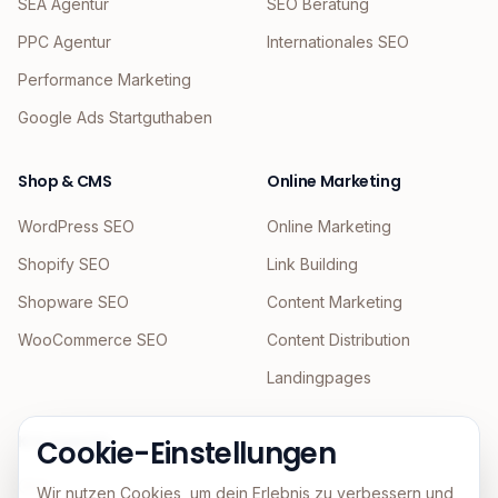
SEA Agentur
SEO Beratung
PPC Agentur
Internationales SEO
Performance Marketing
Google Ads Startguthaben
Shop & CMS
Online Marketing
WordPress SEO
Online Marketing
Shopify SEO
Link Building
Shopware SEO
Content Marketing
WooCommerce SEO
Content Distribution
Landingpages
KI & Agentic
Cookie-Einstellungen
GEO
Wir nutzen Cookies, um dein Erlebnis zu verbessern und