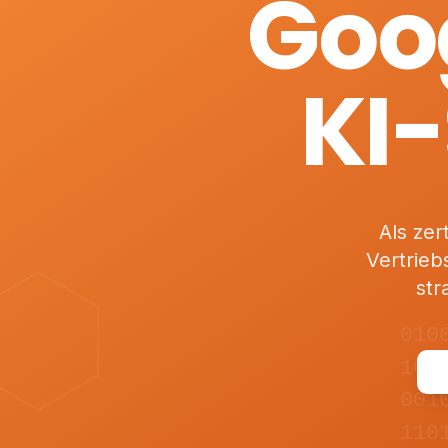
Goog
KI-
Als zer
Vertrieb
str
010
101
001
110