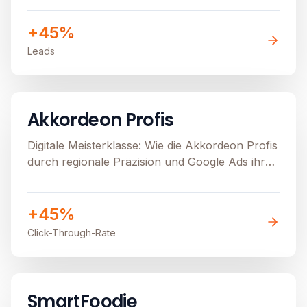
+45%
Leads
B2C
E-Commerce
Image unavailable
Akkordeon Profis
Digitale Meisterklasse: Wie die Akkordeon Profis
durch regionale Präzision und Google Ads ihren
stationären Verkauf beflügeln
+45%
Click-Through-Rate
B2B
Image unavailable
SmartFoodie