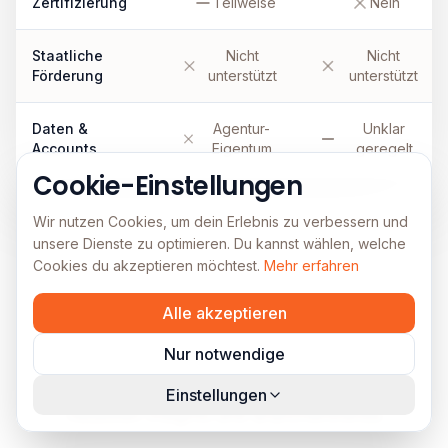
Zertifizierung
Teilweise
Nein
Staatliche
Nicht
Nicht
Förderung
unterstützt
unterstützt
Daten &
Agentur-
Unklar
Accounts
Eigentum
geregelt
Cookie-Einstellungen
Wir nutzen Cookies, um dein Erlebnis zu verbessern und
unsere Dienste zu optimieren. Du kannst wählen, welche
Cookies du akzeptieren möchtest.
Mehr erfahren
Alle akzeptieren
Aktuelle Artikel
Nur notwendige
Bleib auf dem Laufenden mit unseren
Einstellungen
neuesten Insights und Branchentrends