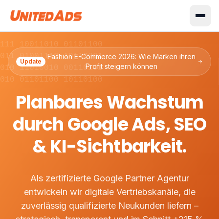
0111 10011010 01101100
0011 01001110 10110001
Fashion E-Commerce 2026: Wie Marken ihren
Update
Profit steigern können
1010 11010010 00110101
1010 01101100 10110100
Planbares Wachstum
durch Google Ads, SEO
& KI-Sichtbarkeit.
Als zertifizierte Google Partner Agentur
entwickeln wir digitale Vertriebskanäle, die
zuverlässig qualifizierte Neukunden liefern –