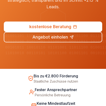
strategisch, transparent und im Schnitt +215 %
Leads.
kostenlose Beratung
01001101 11010010 00110101 10101100 011100
Angebot einholen
10110100 01011001 11100110 00011011 101001
00101011 10010110 01101001 11011100 010011
11010010 00110101 10101100 01001101 001011
Bis zu €2.800 Förderung
Staatliche Zuschüsse nutzen
Fester Ansprechpartner
Persönliche Betreuung
Keine Mindestlaufzeit